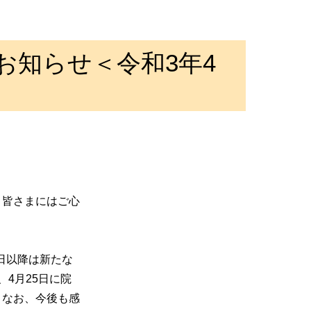
お知らせ＜令和3年4
、皆さまにはご心
日以降は新たな
、
4
月
25
日に院
。なお、今後も感